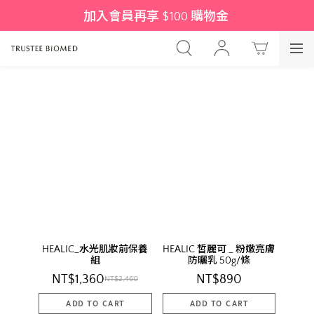
加入會員再享 $100 購物金 
HEALIC_水光肌妝前保養
HEALIC 皙麗可 _ 粉嫩亮膚
組
防曬乳 50g/條
NT$1,360
NT$890
NT$2,460