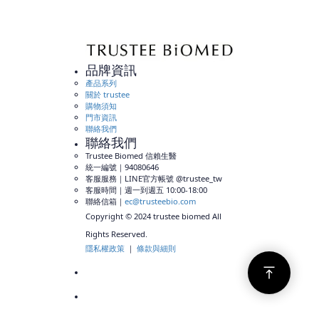
寶雅東湖康寧店
114台北市內湖區康寧路三段72號B1-2、74號1樓
02-26319191
內湖區
品牌資訊
產品系列
寶雅北投石牌店
關於 trustee
112臺北市北投區石牌路一段88號1、2樓
購物須知
門市資訊
02-28265066
北投區
聯絡我們
聯絡我們
Trustee Biomed 信賴生醫
寶雅台北北投店
統一編號｜94080646
112台北市北投區北投路二段9號地下一樓
客服服務｜LINE官方帳號 @trustee_tw
客服時間｜週一到週五 10:00-18:00
02-28920800
北投區
聯絡信箱｜
ec@trusteebio.com
Copyright © 2024 trustee biomed All
寶雅南港同德店
Rights Reserved.
115台北市南港區同德路100號2樓
隱私權政策
｜
條款與細則
02-27881866
南港區
寶雅士林芝山店
111台北市士林區中山北路六段1號1-3樓