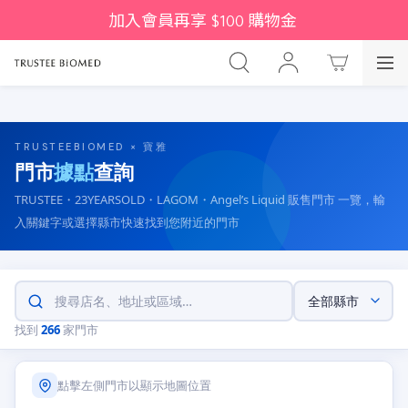
加入會員再享 $100 購物金 
TRUSTEEBIOMED × 寶雅
門市
據點
查詢
TRUSTEE・23YEARSOLD・LAGOM・Angel’s Liquid 販售門市 一覽，輸
入關鍵字或選擇縣市快速找到您附近的門市
找到
266
家門市
點擊左側門市以顯示地圖位置