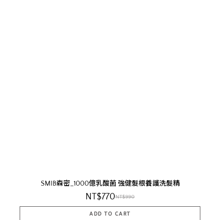
SMIB森密_1000億乳酸菌 強健髮根養護洗髮精
NT$770
NT$990