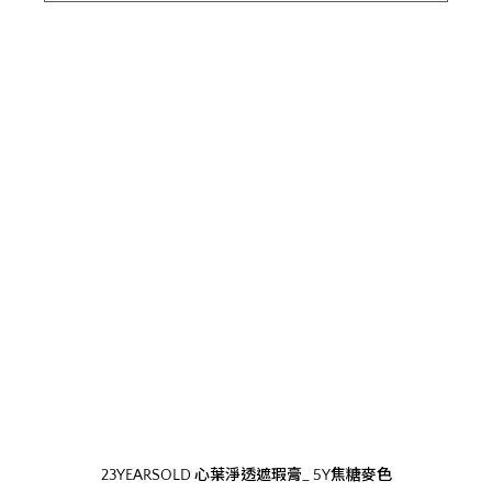
23YEARSOLD 心葉淨透遮瑕膏_ 5Y焦糖麥色