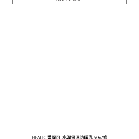
HEALIC 皙麗可_水潤保濕防曬乳 50g/條