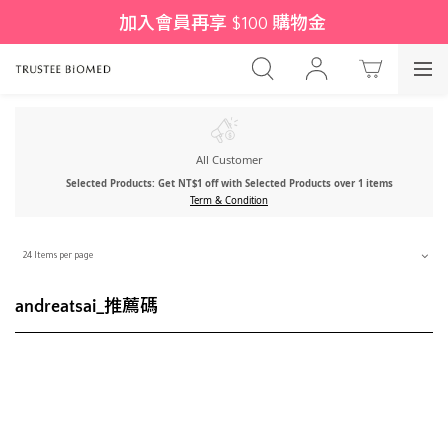
加入會員再享 $100 購物金 
All Customer
Selected Products: Get NT$1 off with Selected Products over 1 items
Term & Condition
24 Items per page
andreatsai_推薦碼