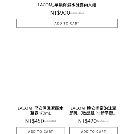
LAGOM_早晨保濕水凝露兩入組
NT$900
NT$1,360
LAGOM_早安保濕潔顏水
LAGOM_晚安極密泡沫潔
凝露 170mL
顏乳（敏感肌 PH新平衡修
護） 120mL
NT$450
NT$420
NT$680
NT$650