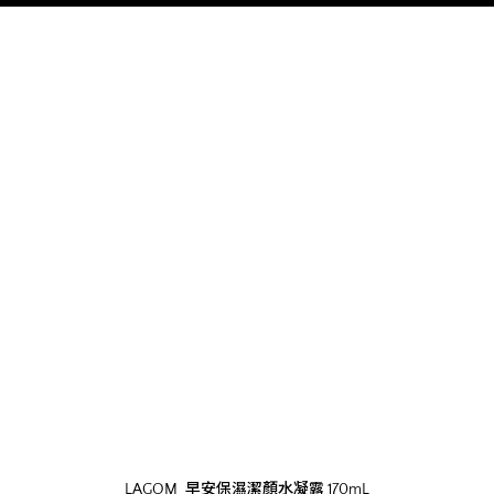
LAGOM_早安保濕潔顏水凝露 170mL