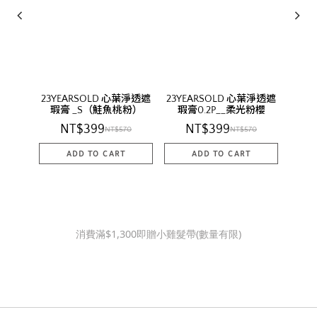
23YEARSOLD 心葉淨透遮
23YEARSOLD 心葉淨透遮
23Y
瑕膏 _S（鮭魚桃粉）
瑕膏0.2P__柔光粉櫻
瑕
NT$399
NT$399
NT$570
NT$570
消費滿$1,300即贈小雞髮帶(數量有限)