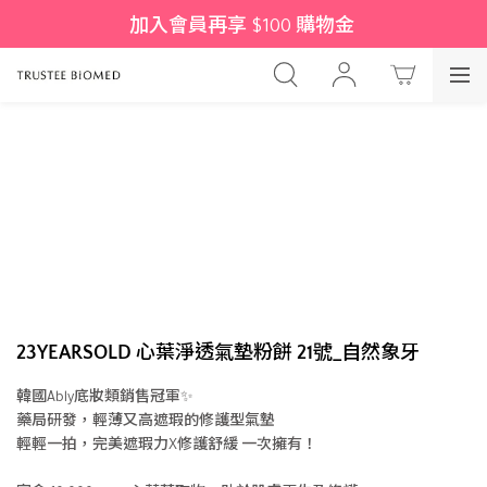
加入會員再享 $100 購物金 
23YEARSOLD 心葉淨透氣墊粉餅 21號_自然象牙
韓國Ably底妝類銷售冠軍✨
藥局研發，輕薄又高遮瑕的修護型氣墊
輕輕一拍，完美遮瑕力X修護舒緩 一次擁有！