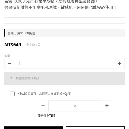
富含 10,000 ppm 心葉萃取物，助於肌膚再生及修護。
通過低刺激與不阻塞毛孔測試，敏感肌、痘痘肌也能安心使用！
全店，滿$1500免運
NT$649
NT$750
數量
以優惠價加購商品
HEALIC 皙麗可＿水潤亮白爽膚面膜 40g/片
優惠價 NT$89