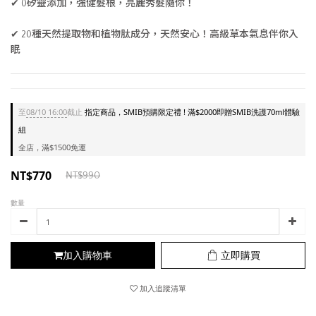
✔ 0矽靈添加，強健髮根，亮麗秀髮隨你！
✔ 20種天然提取物和植物肽成分，天然安心！高級草本氣息伴你入
眠
至
08/10 16:00
截止
指定商品，SMIB預購限定禮 ! 滿$2000即贈SMIB洗護70ml體驗
組
全店，滿$1500免運
NT$770
NT$990
數量
加入購物車
立即購買
加入追蹤清單