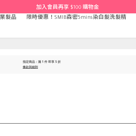
加入會員再享 $100 購物金 
專業髮品
限時優惠！SMIB森密5mins染白髮洗髮精
指定商品：滿 1 件 即享 5 折
條款與細則