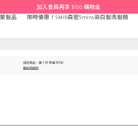
加入會員再享 $100 購物金 
專業髮品
限時優惠！SMIB森密5mins染白髮洗髮精
指定商品：滿 1 件 即減 NT$1
條款與細則