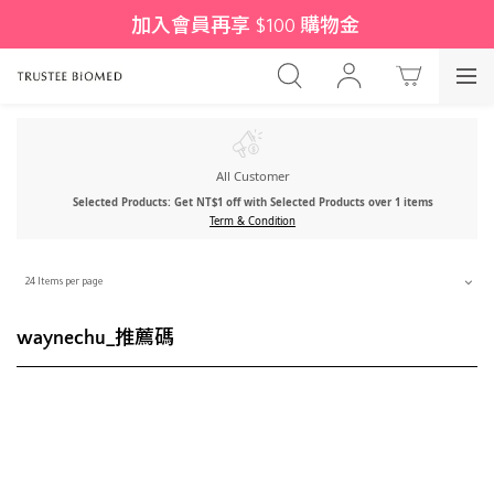
加入會員再享 $100 購物金 
All Customer
Selected Products: Get NT$1 off with Selected Products over 1 items
Term & Condition
24 Items per page
waynechu_推薦碼