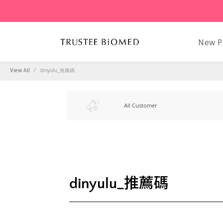
New P
dinyulu_推薦碼
View All
All Customer
dinyulu_推薦碼