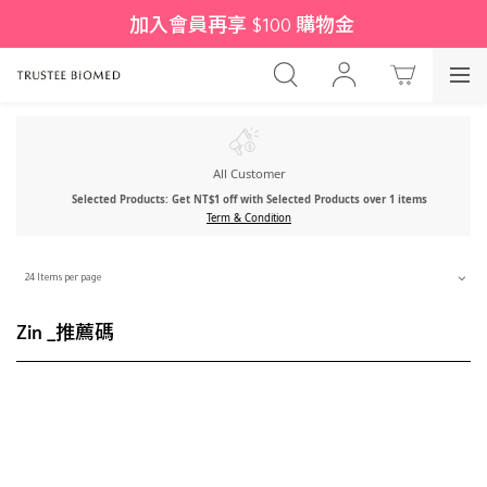
加入會員再享 $100 購物金 
All Customer
Selected Products: Get NT$1 off with Selected Products over 1 items
Term & Condition
24 Items per page
Zin _推薦碼